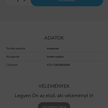
KOSÁRBA
ADATOK
Termékcsoportok
Irodaszer
Alcsoportok
Irodai eszköz
Cikkszám
ICO-7350082008
VÉLEMÉNYEK
Legyen Ön az első, aki véleményt ír!
VÉLEMÉNYT ÍROK