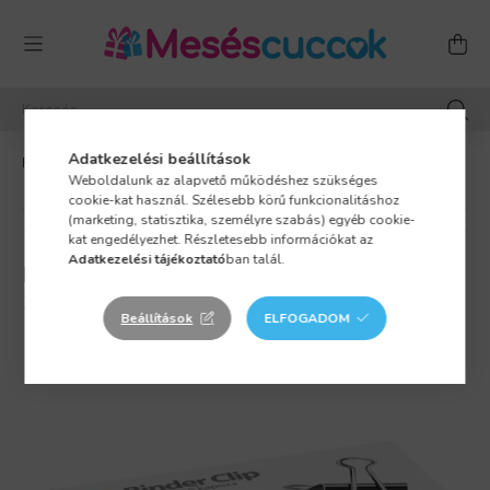
Adatkezelési beállítások
KATEGÓRIÁK
Irodaszer, iskolaszer
Weboldalunk az alapvető működéshez szükséges
Irodai eszközök
cookie-kat használ. Szélesebb körű funkcionalitáshoz
(marketing, statisztika, személyre szabás) egyéb cookie-
Előző termék
Következő termék
kat engedélyezhet. Részletesebb információkat az
Adatkezelési tájékoztató
ban talál.
BINDERCSIPESZ, 32 MM, ICO ED12,
12DB/DOBOZ
Beállítások
ELFOGADOM