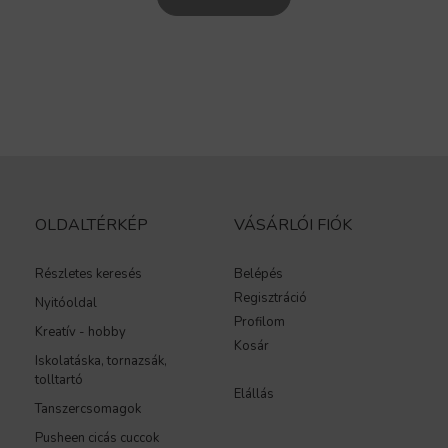
OLDALTÉRKÉP
VÁSÁRLÓI FIÓK
Részletes keresés
Belépés
Regisztráció
Nyitóoldal
Profilom
Kreatív - hobby
Kosár
Iskolatáska, tornazsák,
tolltartó
Elállás
Tanszercsomagok
Pusheen cicás cuccok