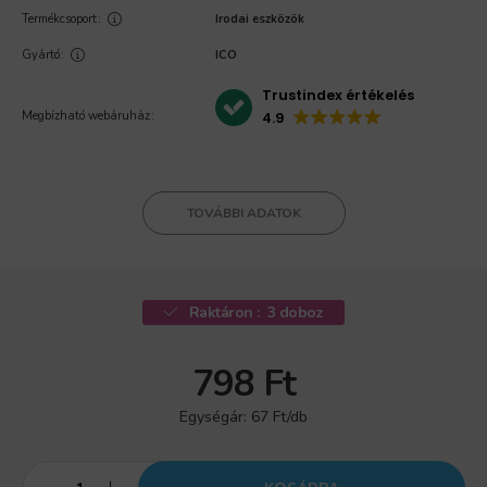
Termékcsoport
Irodai eszközök
Gyártó
ICO
Trustindex értékelés
Megbízható webáruház
4.9
TOVÁBBI ADATOK
Raktáron :
3 doboz
798
Ft
Egységár:
67
Ft/db